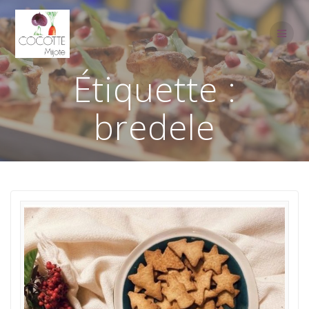
Passer
au
contenu
Étiquette :
bredele