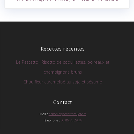
Recettes récentes
Le Pastatto : Risotto de coquillettes, poireaux et
champignons bruns
Chou fleur caramélisé au soja et sésame
Contact
Mail :
armelle@cocottemijote.fr
Téléphone :
06 86 73 29 48