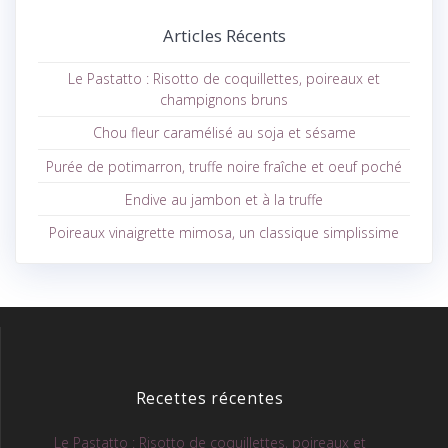
:
Articles Récents
Le Pastatto : Risotto de coquillettes, poireaux et
champignons bruns
Chou fleur caramélisé au soja et sésame
Purée de potimarron, truffe noire fraîche et oeuf poché
Endive au jambon et à la truffe
Poireaux vinaigrette mimosa, un classique simplissime
Recettes récentes
Le Pastatto : Risotto de coquillettes, poireaux et