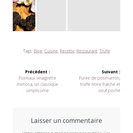
Tags:
Blog
,
Cuisine
,
Recette
,
Restaurant
,
Truffe
Navigation
Précédent :
Suivant :
Article
Article
Poireaux vinaigrette
Purée de potimarron,
de
précédent :
suivant :
mimosa, un classique
truffe noire fraîche et
simplissime
oeuf poché
l’article
Laisser un commentaire