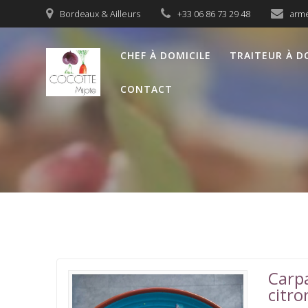
Passer
Bordeaux & Ailleurs
+33 06 86 73 29 48
arme
au
contenu
CHEF À DOMICILE
TRAITEUR À D
CONTACT
Carpa
citro