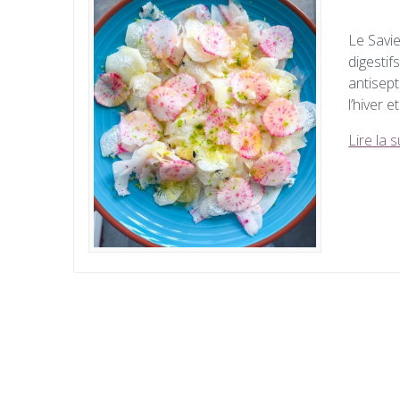
Le Savie
digestif
antisept
l’hiver 
Lire la s