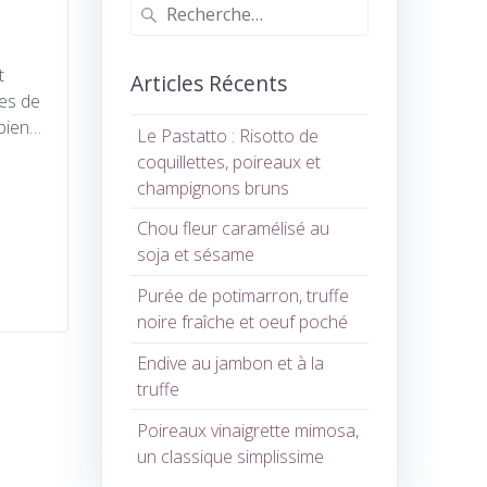
Recherche
pour
:
t
Articles Récents
ies de
(bien…
Le Pastatto : Risotto de
coquillettes, poireaux et
champignons bruns
Chou fleur caramélisé au
soja et sésame
Purée de potimarron, truffe
noire fraîche et oeuf poché
Endive au jambon et à la
truffe
Poireaux vinaigrette mimosa,
un classique simplissime