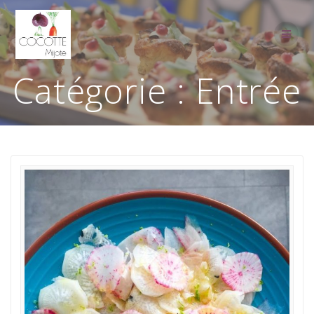
Passer
au
contenu
Catégorie :
Entrée