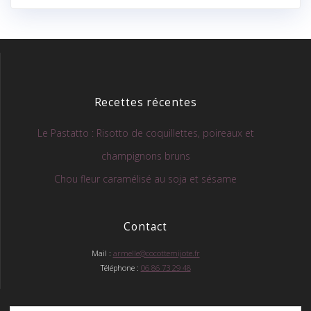
Recettes récentes
Le Pastatto : Risotto de coquillettes, poireaux et
champignons bruns
Chou fleur caramélisé au soja et sésame
Contact
Mail :
armelle@cocottemijote.fr
Téléphone :
06 86 73 29 48