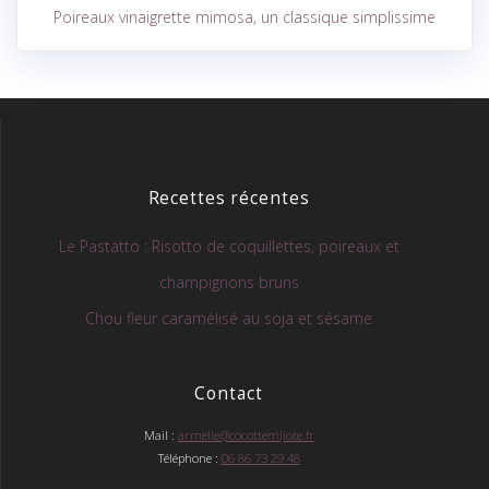
Poireaux vinaigrette mimosa, un classique simplissime
Recettes récentes
Le Pastatto : Risotto de coquillettes, poireaux et
champignons bruns
Chou fleur caramélisé au soja et sésame
Contact
Mail :
armelle@cocottemijote.fr
Téléphone :
06 86 73 29 48