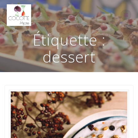
Passer
au
contenu
Étiquette :
dessert